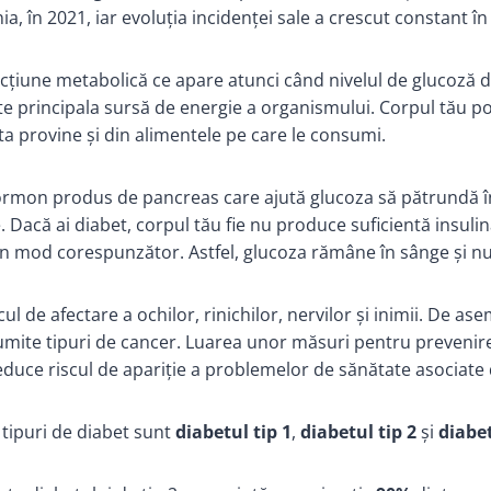
a, în 2021, iar evoluția incidenței sale a crescut constant în 
ecțiune metabolică ce apare atunci când nivelul de glucoză 
ste principala sursă de energie a organismului. Corpul tău 
ta provine și din alimentele pe care le consumi.
ormon produs de pancreas care ajută glucoza să pătrundă în 
. Dacă ai diabet, corpul tău fie nu produce suficientă insulină
 în mod corespunzător. Astfel, glucoza rămâne în sânge și nu 
cul de afectare a ochilor, rinichilor, nervilor și inimii. De a
umite tipuri de cancer. Luarea unor măsuri pentru prevenir
educe riscul de apariție a problemelor de sănătate asociate 
 tipuri de diabet sunt
diabetul tip 1
,
diabetul tip 2
și
diabe