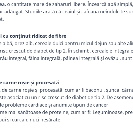
a, o cantitate mare de zaharuri libere. Încearcă apă simplă,
r adăugat. Studiile arată că ceaiul și cafeaua neîndulcite su
t.
ț
i cu con
ț
inut ridicat de fibre
albă, orez alb, cereale dulci pentru micul dejun sau alte al
risc crescut de diabet de tip 2. În schimb, cerealele integrale
râu integral, făina integrală, pâinea integrală și ovăzul, sunt
 carne ro
ș
ie
ș
i procesat
ă
de carne roșie și procesată, cum ar fi baconul, șunca, cârna
 este asociat cu un risc crescut de diabet de tip 2. De asemen
de probleme cardiace și anumite tipuri de cancer.
se mai sănătoase de proteine, cum ar fi: Leguminoase, pre
 pui și curcan, nuci nesărate