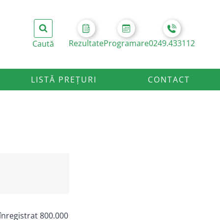
Rezultate
Programare
0249.433112
LISTĂ PREȚURI
CONTACT
înregistrat 800.000