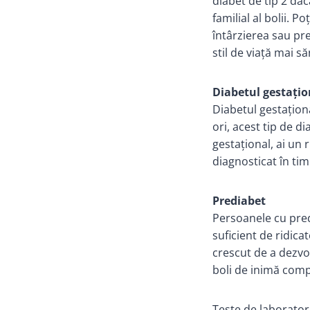
diabet de tip 2 dac
familial al bolii. Po
întârzierea sau pre
stil de viață mai s
Diabetul gesta
ț
io
Diabetul gestaționa
ori, acest tip de d
gestațional, ai un 
diagnosticat în timp
Prediabet
Persoanele cu pred
suficient de ridica
crescut de a dezvol
boli de inimă comp
Teste de laborator