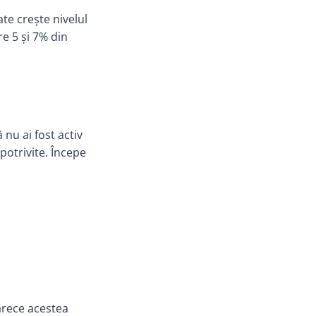
te crește nivelul
re 5 și 7% din
 nu ai fost activ
potrivite. Începe
arece acestea