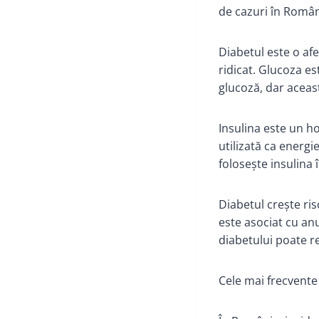
de cazuri în Români
Diabetul este o af
ridicat. Glucoza e
glucoză, dar aceas
Insulina este un h
utilizată ca energie
folosește insulina
Diabetul crește ris
este asociat cu an
diabetului poate r
Cele mai frecvente