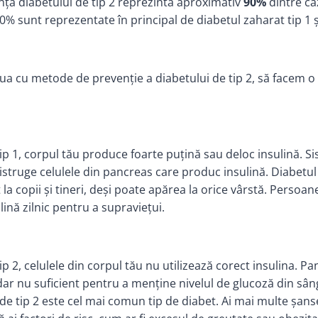
nța diabetului de tip 2 reprezintă aproximativ
90%
dintre caz
0% sunt reprezentate în principal de diabetul zaharat tip 1 ș
nua cu metode de prevenție a diabetului de tip 2, să facem o
ip 1, corpul tău produce foarte puțină sau deloc insulină. S
istruge celulele din pancreas care produc insulină. Diabetul 
 la copii și tineri, deși poate apărea la orice vârstă. Persoan
lină zilnic pentru a supraviețui.
ip 2, celulele din corpul tău nu utilizează corect insulina. P
dar nu suficient pentru a menține nivelul de glucoză din sâng
de tip 2 este cel mai comun tip de diabet. Ai mai multe șans