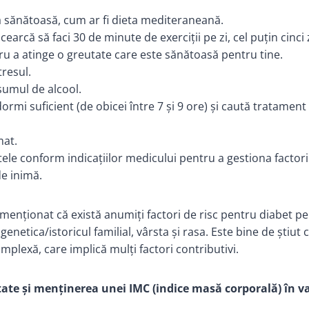
 sănătoasă, cum ar fi dieta mediteraneană.
. Încearcă să faci 30 de minute de exerciții pe zi, cel puțin cin
u a atinge o greutate care este sănătoasă pentru tine.
resul.
sumul de alcool.
ormi suficient (de obicei între 7 și 9 ore) și caută tratament
mat.
le conform indicațiilor medicului pentru a gestiona factorii 
de inimă.
enționat că există anumiți factori de risc pentru diabet pe 
enetica/istoricul familial, vârsta și rasa. Este bine de știut 
mplexă, care implică mulți factori contributivi.
tate
ș
i men
ț
inerea unei IMC (indice mas
ă
corporal
ă
) în 