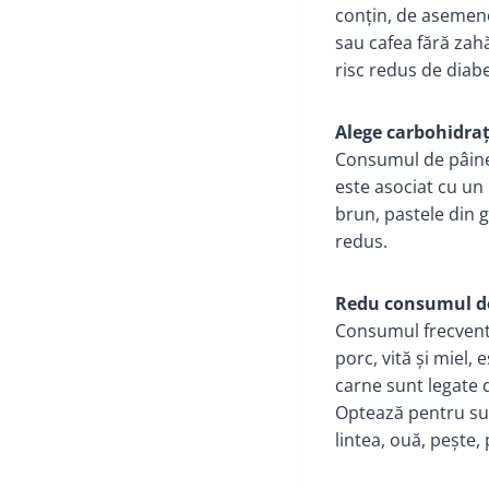
conțin, de asemene
sau cafea fără zahă
risc redus de diabe
Alege carbohidra
Consumul de pâine 
este asociat cu un 
brun, pastele din g
redus.
Redu consumul de
Consumul frecvent 
porc, vită și miel,
carne sunt legate 
Optează pentru sur
lintea, ouă, pește,