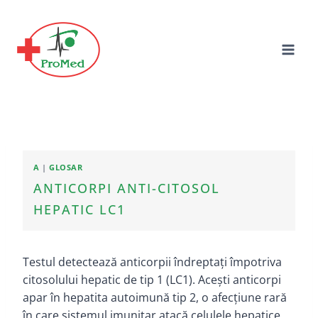
Skip
to
content
A
|
GLOSAR
ANTICORPI ANTI-CITOSOL
HEPATIC LC1
Testul detectează anticorpii îndreptați împotriva
citosolului hepatic de tip 1 (LC1). Acești anticorpi
apar în hepatita autoimună tip 2, o afecțiune rară
în care sistemul imunitar atacă celulele hepatice,