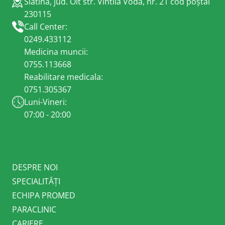
Slatina, jud. Olt str. Vintilă Vodă, nr. 21 cod poștal
230115
Call Center:
0249.433112
Medicina muncii:
0755.113668
Reabilitare medicala:
0751.305367
Luni-Vineri:
07:00 - 20:00
DESPRE NOI
SPECIALITĂȚI
ECHIPA PROMED
PARACLINIC
CARIERE