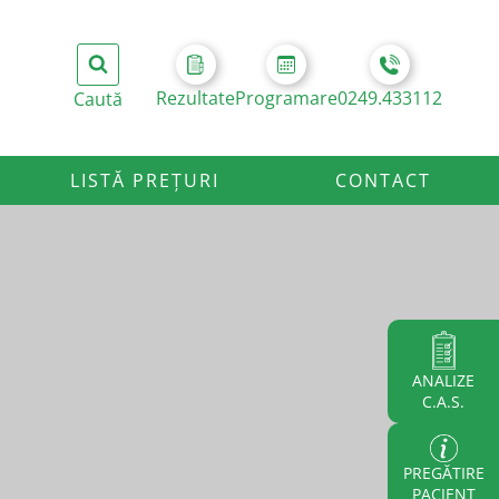
Rezultate
Programare
0249.433112
LISTĂ PREȚURI
CONTACT
ANALIZE
C.A.S.
PREGĂTIRE
PACIENT