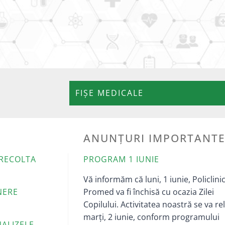
FIȘE MEDICALE
ANUNȚURI IMPORTANT
 RECOLTA
PROGRAM 1 IUNIE
Vă informăm că luni, 1 iunie, Policlini
NERE
Promed va fi închisă cu ocazia Zilei
Copilului. Activitatea noastră se va re
marți, 2 iunie, conform programului
NALIZELE