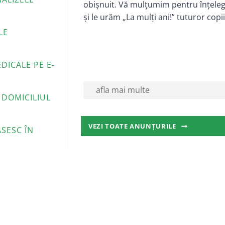
obișnuit. Vă mulțumim pentru înțele
și le urăm „La mulți ani!” tuturor copii
LE
DICALE PE E-
afla mai multe
 DOMICILIUL
VEZI
VEZI TOATE ANUNȚURILE
SESC ÎN
TOATE
ANUNȚURILE