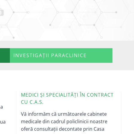
INVESTIGAȚII PARACLINICE
E
MEDICI ȘI SPECIALITĂȚI ÎN CONTRACT
CU C.A.S.
ca
Vă informăm că următoarele cabinete
medicale din cadrul policlinicii noastre
lua
oferă consultații decontate prin Casa