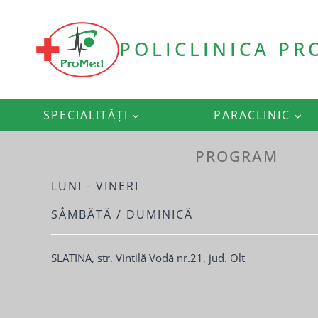
Skip
to
content
POLICLINICA P
SPECIALITĂȚI
PARACLINIC
Policlinica
PROGRAM
Promed
LUNI - VINERI
Slatina
SÂMBĂTĂ / DUMINICĂ
–
SLATINA, str. Vintilă Vodă nr.21, jud. Olt
consultații
medicale,