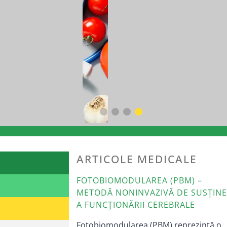
ARTICOLE MEDICALE
FOTOBIOMODULAREA (PBM) –
METODĂ NONINVAZIVĂ DE SUSȚIN
A FUNCȚIONĂRII CEREBRALE
Fotobiomodularea (PBM) reprezintă o