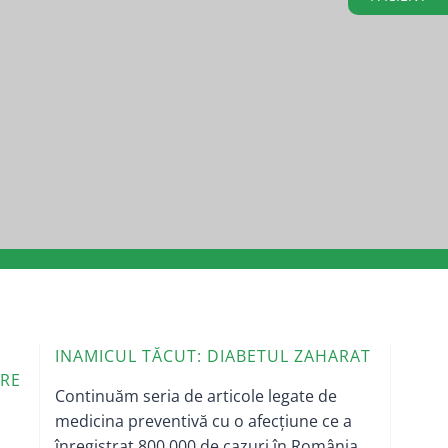
INAMICUL TĂCUT: DIABETUL ZAHARAT
ERE
Continuăm seria de articole legate de
medicina preventivă cu o afecțiune ce a
înregistrat 800.000 de cazuri în România,