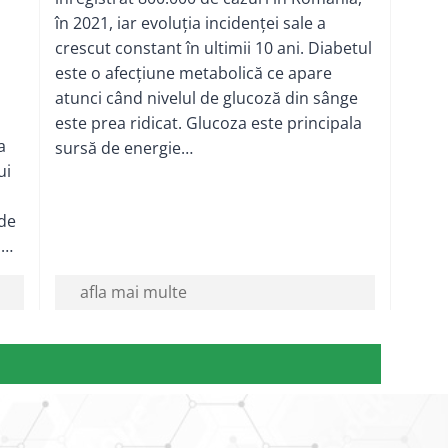
în 2021, iar evoluția incidenței sale a
crescut constant în ultimii 10 ani. Diabetul
este o afecțiune metabolică ce apare
atunci când nivelul de glucoză din sânge
este prea ridicat. Glucoza este principala
a
sursă de energie…
ui
 de
l…
afla mai multe
LELE
ALE