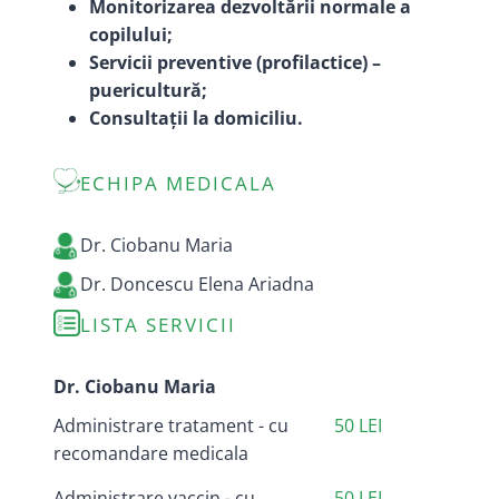
Monitorizarea dezvoltării normale a
copilului;
Servicii preventive (profilactice) –
puericultură;
Consultații la domiciliu.
ECHIPA MEDICALA
Dr. Ciobanu Maria
Dr. Doncescu Elena Ariadna
LISTA SERVICII
Dr. Ciobanu Maria
Administrare tratament - cu
50 LEI
recomandare medicala
Administrare vaccin - cu
50 LEI