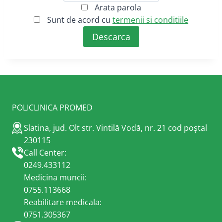
Arata parola
Sunt de acord cu
termenii si conditiile
POLICLINICA PROMED
Slatina, jud. Olt str. Vintilă Vodă, nr. 21 cod poștal
230115
Call Center:
0249.433112
Medicina muncii:
0755.113668
Reabilitare medicala:
0751.305367