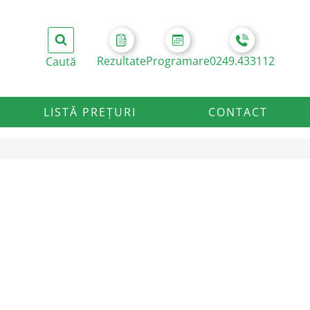
Rezultate
Programare
0249.433112
LISTĂ PREȚURI
CONTACT