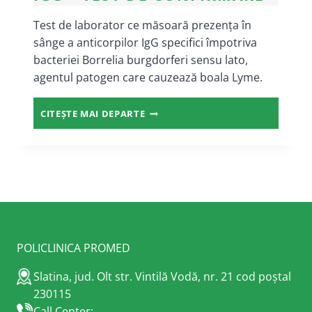
Test de laborator ce măsoară prezența în
sânge a anticorpilor IgG specifici împotriva
bacteriei Borrelia burgdorferi sensu lato,
agentul patogen care cauzează boala Lyme.
ANTICORPI
CITEȘTE MAI DEPARTE
ANTI
BORRELIA
BURGDORFERI
SENSU
LATO
Page
IGG
–
navigation
TEST
DE
POLICLINICA PROMED
CONFIRMARE
Slatina, jud. Olt str. Vintilă Vodă, nr. 21 cod poștal
230115
Call Center: