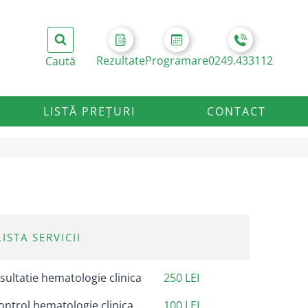
Rezultate
Programare
0249.433112
LISTĂ PREȚURI
CONTACT
LISTA SERVICII
ultatie hematologie clinica
250 LEI
ontrol hematologie clinica
100 LEI