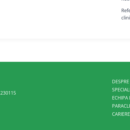
Ref
clin
DESPRE
SPECIAL
l 230115
ECHIPA
PARACLI
CARIER