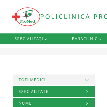
Skip
to
content
POLICLINICA P
SPECIALITĂȚI
PARACLINIC
TOTI MEDICII
SPECIALITATE
NUME