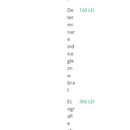
De
100 LEI
ter
mi
nar
e
ind
ice
gle
zn
a-
bra
t
Ec
300 LEI
ogr
afi
e