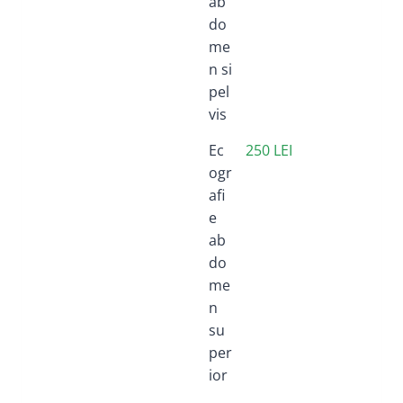
ab
do
me
n si
pel
vis
Ec
250 LEI
ogr
afi
e
ab
do
me
n
su
per
ior