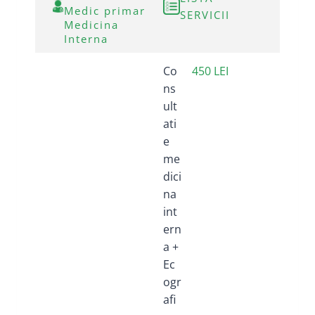
Medic primar
SERVICII
Medicina
Interna
Co
450 LEI
ns
ult
ati
e
me
dici
na
int
ern
a +
Ec
ogr
afi