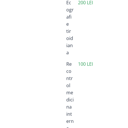
Ec
200 LEI
ogr
afi
e
tir
oid
ian
a
Re
100 LEI
co
ntr
ol
me
dici
na
int
ern