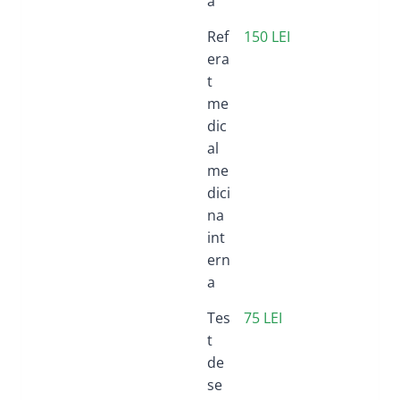
a
Ref
150 LEI
era
t
me
dic
al
me
dici
na
int
ern
a
Tes
75 LEI
t
de
se