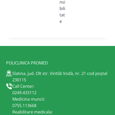
nsi
bili
tat
e
POLICLINICA PROMED
Slatina, jud. Olt str. Vintilă Vodă, nr. 21 cod poștal
230115
Call Center:
0249.433112
Medicina muncii:
0755.113668
Reabilitare medicala: