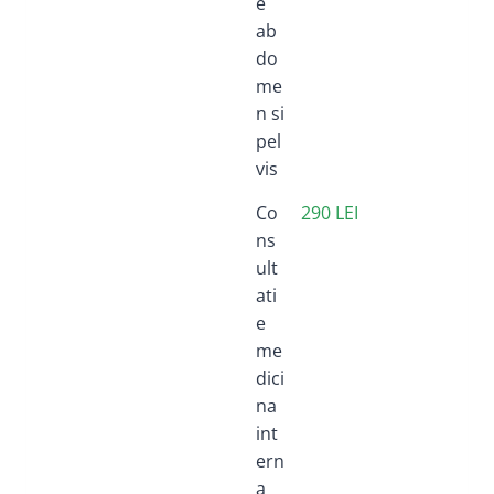
e
ab
do
me
n si
pel
vis
Co
290 LEI
ns
ult
ati
e
me
dici
na
int
ern
a