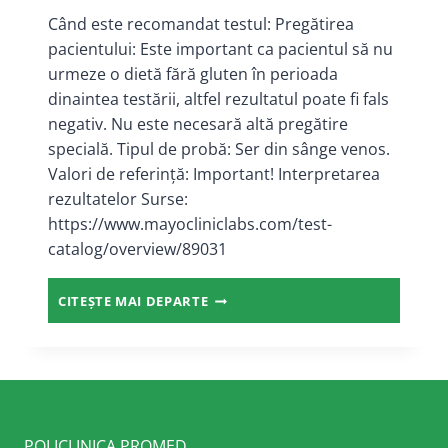
Când este recomandat testul: Pregătirea
pacientului: Este important ca pacientul să nu
urmeze o dietă fără gluten în perioada
dinaintea testării, altfel rezultatul poate fi fals
negativ. Nu este necesară altă pregătire
specială. Tipul de probă: Ser din sânge venos.
Valori de referință: Important! Interpretarea
rezultatelor Surse:
https://www.mayocliniclabs.com/test-
catalog/overview/89031
ANTICORPI
CITEȘTE MAI DEPARTE
ANTI-
GLIADINA
IGA
POLICLINICA PROMED