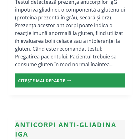
Testul detectează prezența anticorpilor IgG
împotriva gliadinei, o componentă a glutenului
(proteină prezentă în grâu, secară și orz).
Prezența acestor anticorpi poate indica o
reacție imună anormală la gluten, fiind utilizat
în evaluarea bolii celiace sau a intoleranței la
gluten. Când este recomandat testul:
Pregătirea pacientului: Pacientul trebuie să
consume gluten în mod normal înaintea…
ANTICORPI
CITEȘTE MAI DEPARTE
ANTI-
GLIADINA
IGG
ANTICORPI ANTI-GLIADINA
IGA