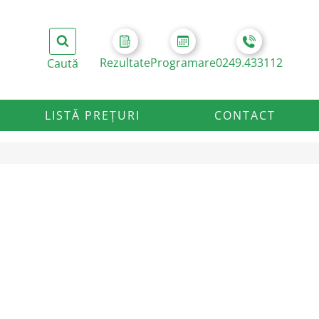
Rezultate
Programare
0249.433112
LISTĂ PREȚURI
CONTACT