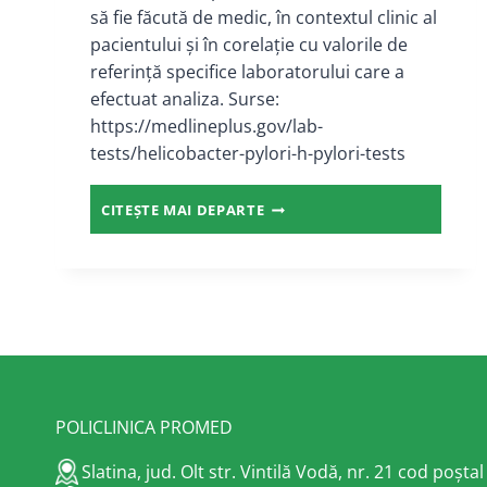
să fie făcută de medic, în contextul clinic al
pacientului și în corelație cu valorile de
referință specifice laboratorului care a
efectuat analiza. Surse:
https://medlineplus.gov/lab-
tests/helicobacter-pylori-h-pylori-tests
ANTICORPI
CITEȘTE MAI DEPARTE
ANTI-
HELICOBACTER
PYLORI
IGG
(CANTITATIV)
POLICLINICA PROMED
Slatina, jud. Olt str. Vintilă Vodă, nr. 21 cod poșta