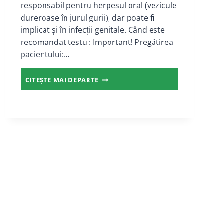
responsabil pentru herpesul oral (vezicule
dureroase în jurul gurii), dar poate fi
implicat și în infecții genitale. Când este
recomandat testul: Important! Pregătirea
pacientului:…
ANTICORPI
CITEȘTE MAI DEPARTE
ANTI-
HERPES
SIMPLEX
VIRUS
I
IGM