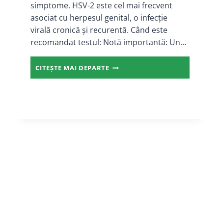
simptome. HSV-2 este cel mai frecvent
asociat cu herpesul genital, o infecție
virală cronică și recurentă. Când este
recomandat testul: Notă importantă: Un…
ANTICORPI
CITEȘTE MAI DEPARTE
ANTI-
HERPES
SIMPLEX
VIRUS
II
IGG