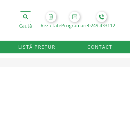
Rezultate
Programare
0249.433112
LISTĂ PREȚURI
CONTACT