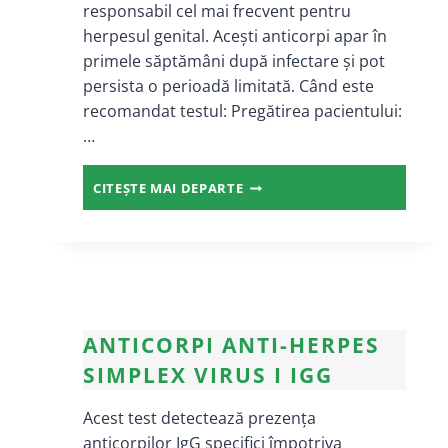
responsabil cel mai frecvent pentru
herpesul genital. Acești anticorpi apar în
primele săptămâni după infectare și pot
persista o perioadă limitată. Când este
recomandat testul: Pregătirea pacientului:
…
ANTICORPI
CITEȘTE MAI DEPARTE
ANTI-
HERPES
SIMPLEX
VIRUS
II
IGM
ANTICORPI ANTI-HERPES
SIMPLEX VIRUS I IGG
Acest test detectează prezența
anticorpilor IgG specifici împotriva