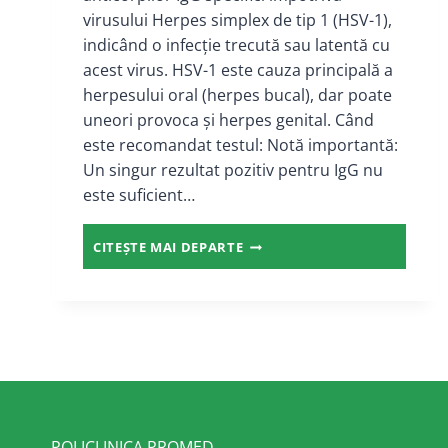
virusului Herpes simplex de tip 1 (HSV-1),
indicând o infecție trecută sau latentă cu
acest virus. HSV-1 este cauza principală a
herpesului oral (herpes bucal), dar poate
uneori provoca și herpes genital. Când
este recomandat testul: Notă importantă:
Un singur rezultat pozitiv pentru IgG nu
este suficient…
ANTICORPI
CITEȘTE MAI DEPARTE
ANTI-
HERPES
SIMPLEX
VIRUS
I
IGG
POLICLINICA PROMED