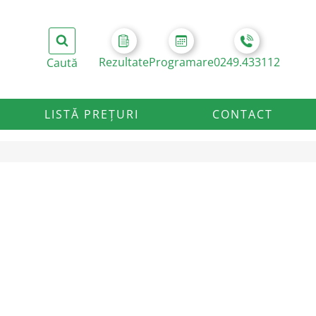
Rezultate
Programare
0249.433112
LISTĂ PREȚURI
CONTACT