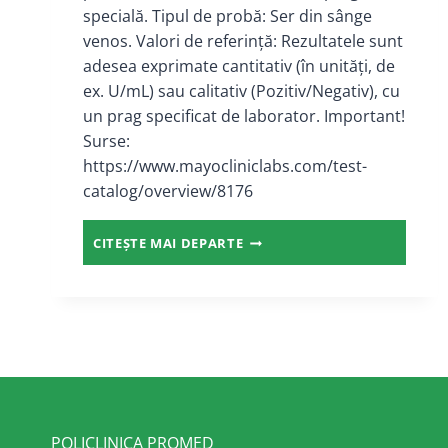
specială. Tipul de probă: Ser din sânge
venos. Valori de referință: Rezultatele sunt
adesea exprimate cantitativ (în unități, de
ex. U/mL) sau calitativ (Pozitiv/Negativ), cu
un prag specificat de laborator. Important!
Surse:
https://www.mayocliniclabs.com/test-
catalog/overview/8176
ANTICORPI
CITEȘTE MAI DEPARTE
ANTI-
MITOCONDRII
(AMA)
M2
IGG
–
TIPAJ
POLICLINICA PROMED