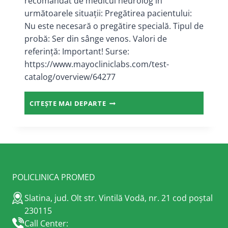
recomandat de medicul neurolog în
următoarele situații: Pregătirea pacientului:
Nu este necesară o pregătire specială. Tipul de
probă: Ser din sânge venos. Valori de
referință: Important! Surse:
https://www.mayocliniclabs.com/test-
catalog/overview/64277
ANTICORPI
CITEȘTE MAI DEPARTE
ANTI-
MUSK
POLICLINICA PROMED
Slatina, jud. Olt str. Vintilă Vodă, nr. 21 cod poștal
230115
Call Center: