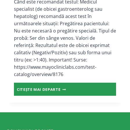
Când este recomandat testul: Medicul
specialist (de obicei gastroenterolog sau
hepatolog) recomandă acest test în
următoarele situații: Pregătirea pacientului:
Nu este necesară o pregătire specială. Tipul de
probă: Ser din sânge venos. Valori de
referință: Rezultatul este de obicei exprimat
calitativ (Negativ/Pozitiv) sau sub forma unui
titru (ex: >1:40). Important! Surse:
https://www.mayocliniclabs.com/test-
catalog/overview/8176
ANTICORPI
CITEȘTE MAI DEPARTE
ANTI-
MITOCONDRIALI
(AMA)
IGG