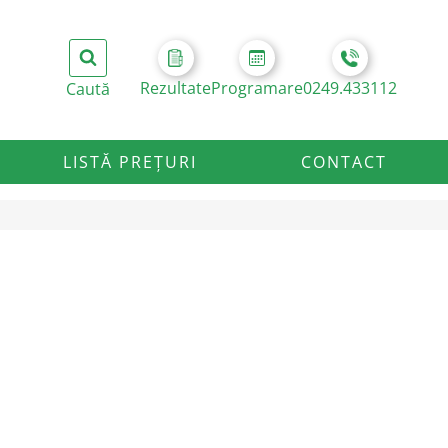
Rezultate
Programare
0249.433112
LISTĂ PREȚURI
CONTACT