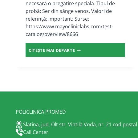
necesară o pregătire specială. Tipul de
probă: Ser din sânge venos. Valori de
referință: Important: Surse:
https://www.mayocliniclabs.com/test-
catalog/overview/8666
ANTICORPI
CITEȘTE MAI DEPARTE
ANTI-
INSULINICI
POLICLINICA PROMED
Slatina, jud. Olt str. Vintilă Vodă, nr. 21 cod poșta
Call Center: