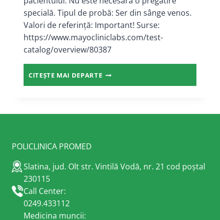
pacientului: Nu este necesară o pregătire
specială. Tipul de probă: Ser din sânge venos.
Valori de referință: Important! Surse:
https://www.mayocliniclabs.com/test-
catalog/overview/80387
ANTICORPI
CITEȘTE MAI DEPARTE
ANTI-
LKM1
POLICLINICA PROMED
Slatina, jud. Olt str. Vintilă Vodă, nr. 21 cod poștal
230115
Call Center:
0249.433112
Medicina muncii: