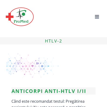
Skip
to
content
HTLV-2
ANTICORPI ANTI-HTLV I/II
Când este recomandat testul: Pregătirea