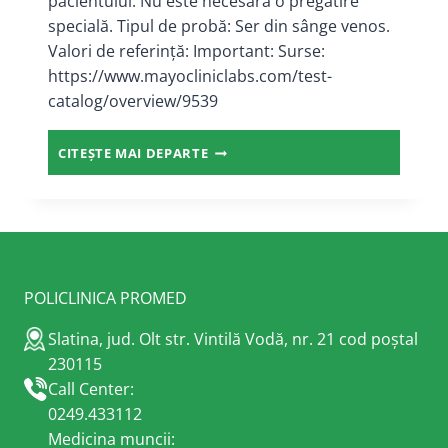
pacientului: Nu este necesară o pregătire
specială. Tipul de probă: Ser din sânge venos.
Valori de referință: Important: Surse:
https://www.mayocliniclabs.com/test-
catalog/overview/9539
ANTICORPI
CITEȘTE MAI DEPARTE
ANTI-
HTLV
I/II
POLICLINICA PROMED
Slatina, jud. Olt str. Vintilă Vodă, nr. 21 cod poștal
230115
Call Center:
0249.433112
Medicina muncii: