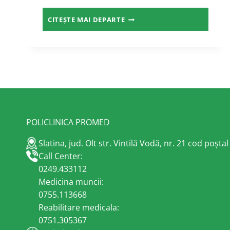
ANTICORPI
CITEȘTE MAI DEPARTE
ANTI-
ADN
NATIV
(DUBLU
CATENAR)
POLICLINICA PROMED
Slatina, jud. Olt str. Vintilă Vodă, nr. 21 cod poșta
Call Center:
0249.433112
Medicina muncii:
0755.113668
Reabilitare medicala:
0751.305367