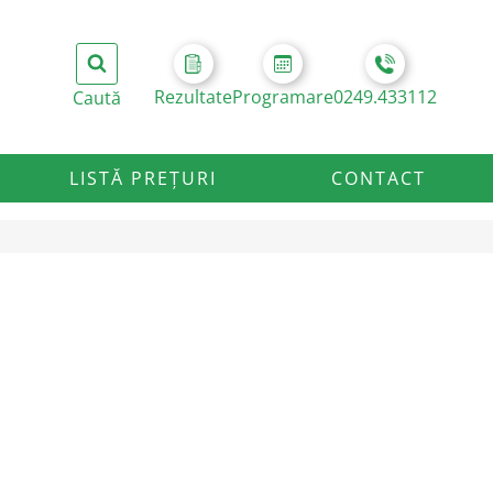
Rezultate
Programare
0249.433112
LISTĂ PREȚURI
CONTACT